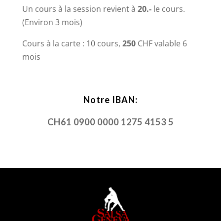
Un cours à la session revient à
20.-
le cours.
(Environ 3 mois)
Cours à la carte :
10 cours,
250
CHF valable 6
mois
Notre IBAN:
CH61 0900 0000 1275 4153 5